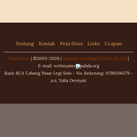
Tentang
Kontak
Peta Situs
Links
Ucapan
Disclaimer
|
©2003-2026
|
Yayasan Lembaga SABDA (YLSA)
|
E-mail: webmaster
sabda.org
Bank BCA Cabang Pasar Legi Solo - No. Rekening: 0790266579 -
a.n. Yulia Oeniyati